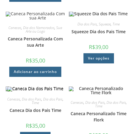
Dia dos Pais
,
Squeeze
,
Time
Canecas
,
Dia dos Namorados
,
Sua
Arte ou Logo
Squeeze Dia dos Pais Time
Caneca Personalizada Com
sua Arte
R$
39,00
Ver opções
R$
35,00
Adicionar ao carrinho
Canecas
,
Dia dos Pais
,
Dia dos Pais
,
Canecas
,
Dia dos Pais
,
Dia dos Pais
,
Time
Time
Caneca Dia dos Pais Time
Caneca Personalizado Time
Flork
R$
35,00