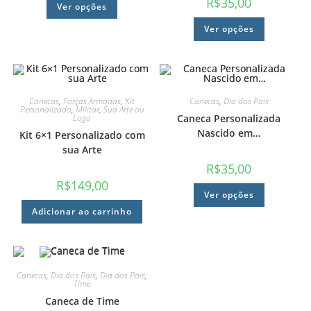
R$
35,00
Ver opções
Ver opções
Canecas
,
Forças Armadas
,
Kit
Canecas
,
Dia dos Pais
Personalizado
,
Militar
,
Sua Arte ou
Logo
Caneca Personalizada
Nascido em…
Kit 6×1 Personalizado com
sua Arte
R$
35,00
R$
149,00
Ver opções
Adicionar ao carrinho
Canecas
,
Dia dos Pais
,
Dia dos Pais
,
Time
Caneca de Time