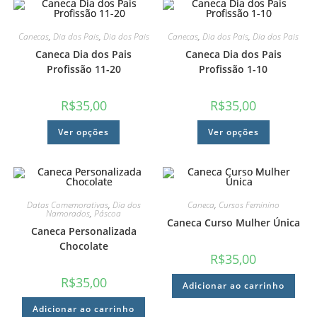
Canecas
,
Dia dos Pais
,
Dia dos Pais
Canecas
,
Dia dos Pais
,
Dia dos Pais
Caneca Dia dos Pais
Caneca Dia dos Pais
Profissão 11-20
Profissão 1-10
R$
35,00
R$
35,00
Ver opções
Ver opções
Datas Comemorativas
,
Dia dos
Caneca
,
Cursos Feminino
Namorados
,
Páscoa
Caneca Curso Mulher Única
Caneca Personalizada
Chocolate
R$
35,00
R$
35,00
Adicionar ao carrinho
Adicionar ao carrinho