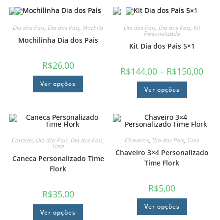
Dia dos Pais
,
Dia dos Pais
,
Mochila
Dia dos Pais
,
Dia dos Pais
,
Kit
Personalizado
Mochilinha Dia dos Pais
Kit Dia dos Pais 5×1
R$
26,00
R$
144,00
–
R$
150,00
Ver opções
Ver opções
Canecas
,
Dia dos Pais
,
Dia dos Pais
,
Chaveiros
,
Dia dos Pais
,
Time
Time
Chaveiro 3×4 Personalizado
Caneca Personalizado Time
Time Flork
Flork
R$
5,00
R$
35,00
Ver opções
Ver opções