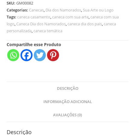
SKU:
GM00082
Categorias:
Canecas
,
Dia dos Namorados
,
Sua Arte ou Logo
Tags:
caneca casamento
,
caneca com sua arte
,
caneca com sua
logo
,
Caneca Dia dos Namorados
,
caneca dia dos pais
,
caneca
personalizada
,
caneca temática
Compartilhe esse Produto
DESCRIÇÃO
INFORMAÇÃO ADICIONAL
AVALIAÇÕES (0)
Descrição