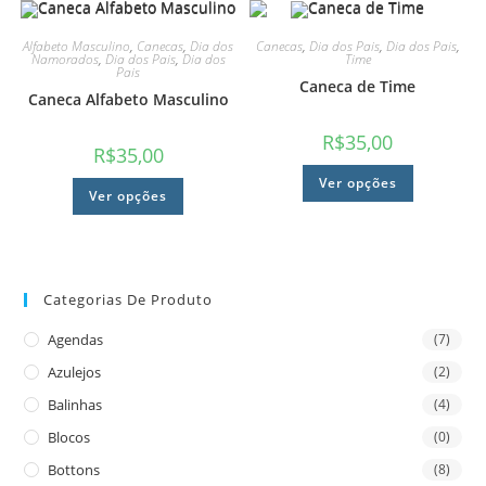
Alfabeto Masculino
,
Canecas
,
Dia dos
Canecas
,
Dia dos Pais
,
Dia dos Pais
,
Namorados
,
Dia dos Pais
,
Dia dos
Time
Pais
Caneca de Time
Caneca Alfabeto Masculino
R$
35,00
R$
35,00
Ver opções
Ver opções
Categorias De Produto
Agendas
(7)
Azulejos
(2)
Balinhas
(4)
Blocos
(0)
Bottons
(8)