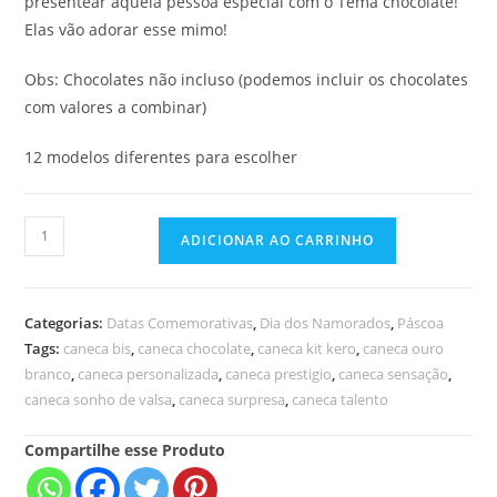
presentear aquela pessoa especial com o Tema chocolate!
Elas vão adorar esse mimo!
Obs: Chocolates não incluso (podemos incluir os chocolates
com valores a combinar)
12 modelos diferentes para escolher
ADICIONAR AO CARRINHO
Categorias:
Datas Comemorativas
,
Dia dos Namorados
,
Páscoa
Tags:
caneca bis
,
caneca chocolate
,
caneca kit kero
,
caneca ouro
branco
,
caneca personalizada
,
caneca prestigio
,
caneca sensação
,
caneca sonho de valsa
,
caneca surpresa
,
caneca talento
Compartilhe esse Produto