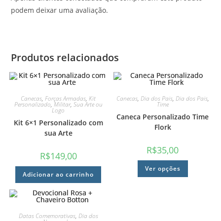
podem deixar uma avaliação.
Produtos relacionados
Canecas
,
Forças Armadas
,
Kit
Canecas
,
Dia dos Pais
,
Dia dos Pais
,
Personalizado
,
Militar
,
Sua Arte ou
Time
Logo
Caneca Personalizado Time
Kit 6×1 Personalizado com
Flork
sua Arte
R$
35,00
R$
149,00
Ver opções
Adicionar ao carrinho
Datas Comemorativas
,
Dia dos