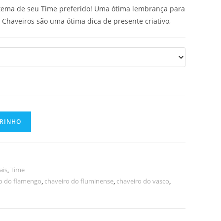
 tema de seu Time preferido! Uma ótima lembrança para
 Chaveiros são uma ótima dica de presente criativo,
RRINHO
ais
,
Time
o do flamengo
,
chaveiro do fluminense
,
chaveiro do vasco
,