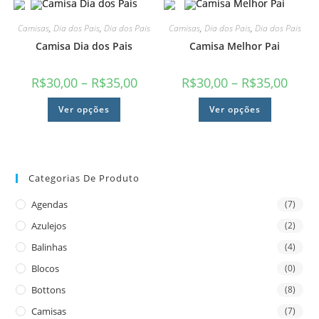
Camisas
,
Dia dos Pais
,
Dia dos Pais
Camisas
,
Dia dos Pais
,
Dia dos Pais
Camisa Dia dos Pais
Camisa Melhor Pai
R$
30,00
–
R$
35,00
R$
30,00
–
R$
35,00
Ver opções
Ver opções
Categorias De Produto
Agendas
(7)
Azulejos
(2)
Balinhas
(4)
Blocos
(0)
Bottons
(8)
Camisas
(7)