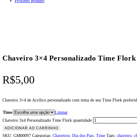
Próximo produto
Chaveiro 3×4 Personalizado Time Flork
R$
5,00
Chaveiro 3×4 de Acrílico personalizado com tema de seu Time Flork preferido
Time
Limpar
Chaveiro 3x4 Personalizado Time Flork quantidade
ADICIONAR AO CARRINHO
SKU:
GM00097
Categorias:
Chaveiros
,
Dia dos Pais
,
Time
Tags:
chaveiro
,
c