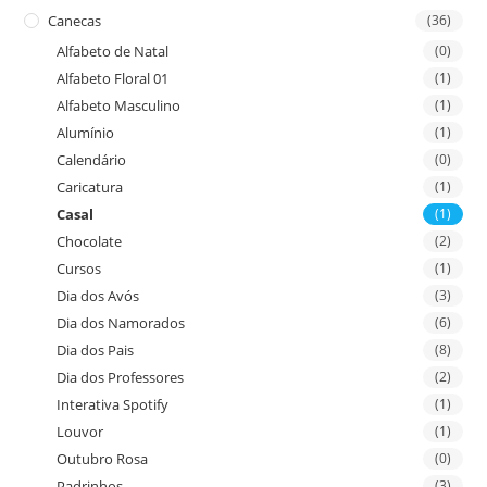
Canecas
(36)
Alfabeto de Natal
(0)
Alfabeto Floral 01
(1)
Alfabeto Masculino
(1)
Alumínio
(1)
Calendário
(0)
Caricatura
(1)
Casal
(1)
Chocolate
(2)
Cursos
(1)
Dia dos Avós
(3)
Dia dos Namorados
(6)
Dia dos Pais
(8)
Dia dos Professores
(2)
Interativa Spotify
(1)
Louvor
(1)
Outubro Rosa
(0)
Padrinhos
(3)