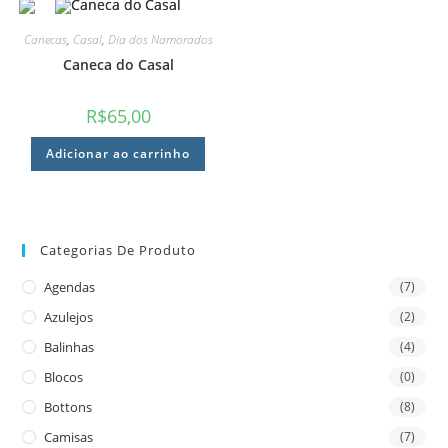
Canecas
,
Casal
,
Dia dos Namorados
Caneca do Casal
R$
65,00
Adicionar ao carrinho
Categorias De Produto
Agendas
(7)
Azulejos
(2)
Balinhas
(4)
Blocos
(0)
Bottons
(8)
Camisas
(7)