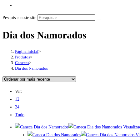
Pesquisar neste site
Dia dos Namorados
Página inicial
>
Produtos
>
Canecas
>
Dia dos Namorados
Ver:
12
24
Tudo
Visualiza
Vis