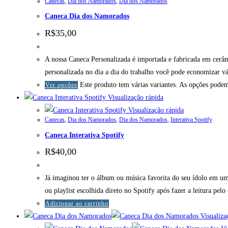
Canecas
,
Dia dos Namorados
,
Dia dos Namorados
Caneca Dia dos Namorados
R$
35,00
A nossa Caneca Personalizada é importada e fabricada em cerâm
personalizada no dia a dia do trabalho você pode economizar v
Este produto tem várias variantes. As opções podem
Ver opções
Visualização rápida
Visualização rápida
Canecas
,
Dia dos Namorados
,
Dia dos Namorados
,
Interativa Spotify
Caneca Interativa Spotify
R$
40,00
Já imaginou ter o álbum ou música favorita do seu ídolo em um
ou playlist escolhida direto no Spotify após fazer a leitura pelo 
Adicionar ao carrinho
Visualiza