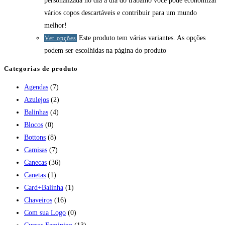
personalizada no dia a dia do trabalho você pode economizar
vários copos descartáveis e contribuir para um mundo
melhor!
Este produto tem várias variantes. As opções
Ver opções
podem ser escolhidas na página do produto
Categorias de produto
Agendas
(7)
Azulejos
(2)
Balinhas
(4)
Blocos
(0)
Bottons
(8)
Camisas
(7)
Canecas
(36)
Canetas
(1)
Card+Balinha
(1)
Chaveiros
(16)
Com sua Logo
(0)