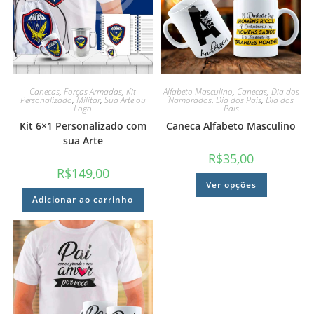
Canecas
,
Forças Armadas
,
Kit
Alfabeto Masculino
,
Canecas
,
Dia dos
Personalizado
,
Militar
,
Sua Arte ou
Namorados
,
Dia dos Pais
,
Dia dos
Logo
Pais
Kit 6×1 Personalizado com
Caneca Alfabeto Masculino
sua Arte
R$
35,00
R$
149,00
Ver opções
Adicionar ao carrinho