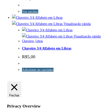
Este
Ver opções
produto
tem
Visualização rápida
várias
variantes.
Visualização rápida
Chaveiros
,
Libras
As
Chaveiro 3/4 Alfabeto em Libras
opções
podem
R$
5,00
ser
escolhidas
Adicionar ao carrinho
na
página
do
produto
Fechar
Privacy Overview