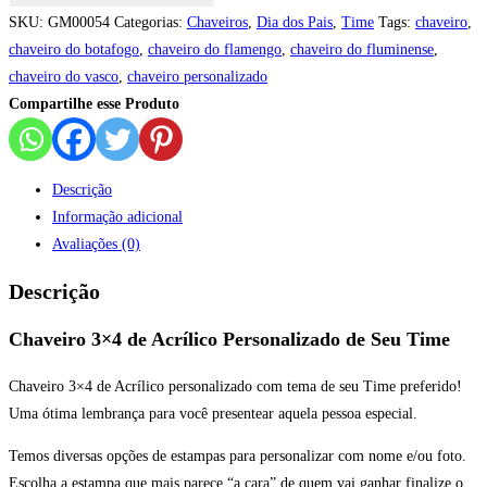
Time
SKU:
GM00054
Categorias:
Chaveiros
,
Dia dos Pais
,
Time
Tags:
chaveiro
,
quantidade
chaveiro do botafogo
,
chaveiro do flamengo
,
chaveiro do fluminense
,
chaveiro do vasco
,
chaveiro personalizado
Compartilhe esse Produto
Descrição
Informação adicional
Avaliações (0)
Descrição
Chaveiro 3×4 de Acrílico Personalizado de Seu Time
Chaveiro 3×4 de Acrílico personalizado com tema de seu Time preferido!
Uma ótima lembrança para você presentear aquela pessoa especial.
Temos diversas opções de estampas para personalizar com nome e/ou foto.
Escolha a estampa que mais parece “a cara” de quem vai ganhar finalize o