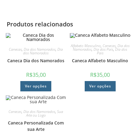
Produtos relacionados
Alfabeto Masculino
,
Canecas
,
Dia dos
Canecas
,
Dia dos Namorados
,
Dia
Namorados
,
Dia dos Pais
,
Dia dos
dos Namorados
Pais
Caneca Dia dos Namorados
Caneca Alfabeto Masculino
R$
35,00
R$
35,00
Ver opções
Ver opções
Canecas
,
Dia dos Namorados
,
Sua
Arte ou Logo
Caneca Personalizada Com
sua Arte