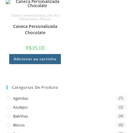
Datas Comemorativas
,
Dia dos
Namorados
,
Páscoa
Caneca Personalizada
Chocolate
R$
35,00
Adicionar ao carrinho
Categorias De Produto
Agendas
(7)
Azulejos
(2)
Balinhas
(4)
Blocos
(0)