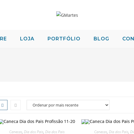
RE
LOJA
PORTFÓLIO
BLOG
CO
Canecas
,
Dia dos Pais
,
Dia dos Pais
Canecas
,
Dia dos Pais
,
Di