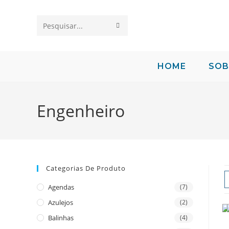
Pesquisar
neste
site
HOME
SOB
Engenheiro
Categorias De Produto
Agendas
(7)
Azulejos
(2)
Balinhas
(4)