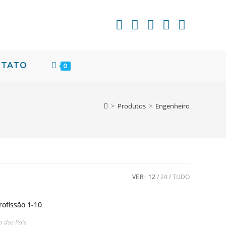
NTATO
0
>
Produtos
>
Engenheiro
VER:
12
24
TUDO
a dos Pais