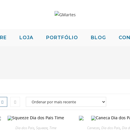
RE
LOJA
PORTFÓLIO
BLOG
CO
Dia dos Pais
,
Squeeze
,
Time
Canecas
,
Dia dos Pais
,
Dia d