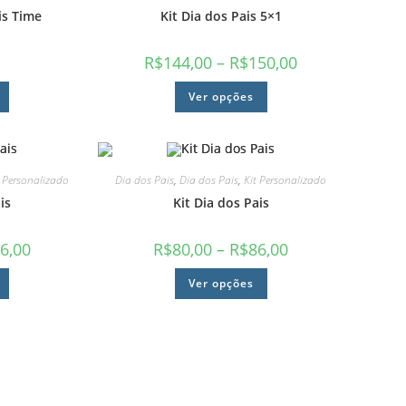
is Time
Kit Dia dos Pais 5×1
R$
144,00
–
R$
150,00
Ver opções
t Personalizado
Dia dos Pais
,
Dia dos Pais
,
Kit Personalizado
is
Kit Dia dos Pais
6,00
R$
80,00
–
R$
86,00
Ver opções