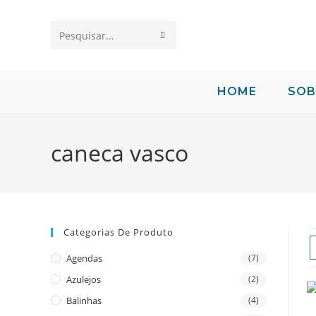
Pesquisar
neste
site
HOME
SOB
caneca vasco
Categorias De Produto
Agendas
(7)
Azulejos
(2)
Balinhas
(4)