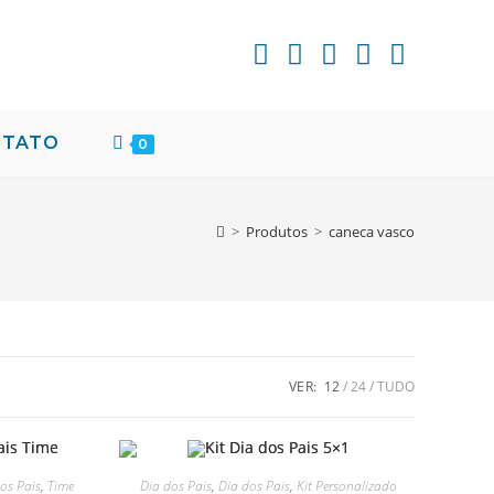
NTATO
0
>
Produtos
>
caneca vasco
VER:
12
24
TUDO
os Pais
,
Time
Dia dos Pais
,
Dia dos Pais
,
Kit Personalizado