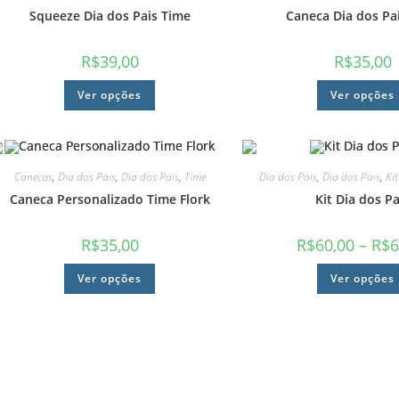
Squeeze Dia dos Pais Time
Caneca Dia dos Pa
R$
39,00
R$
35,00
Ver opções
Ver opções
Canecas
,
Dia dos Pais
,
Dia dos Pais
,
Time
Dia dos Pais
,
Dia dos Pais
,
Ki
Caneca Personalizado Time Flork
Kit Dia dos Pa
R$
35,00
R$
60,00
–
R$
6
Ver opções
Ver opções