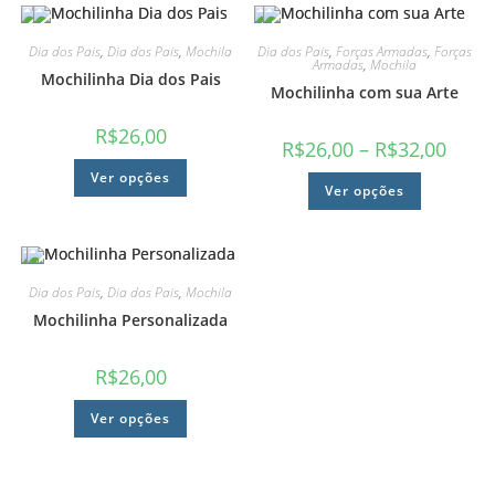
Dia dos Pais
,
Dia dos Pais
,
Mochila
Dia dos Pais
,
Forças Armadas
,
Forças
Armadas
,
Mochila
Mochilinha Dia dos Pais
Mochilinha com sua Arte
R$
26,00
R$
26,00
–
R$
32,00
Ver opções
Ver opções
Dia dos Pais
,
Dia dos Pais
,
Mochila
Mochilinha Personalizada
R$
26,00
Ver opções