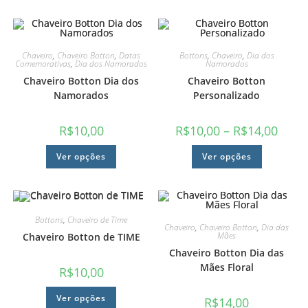
Chaveiro
,
Chaveiro Botton
,
Datas
Bottons
,
Chaveiro
,
Dia dos
Comemorativas
,
Dia dos Namorados
Namorados
Chaveiro Botton Dia dos
Chaveiro Botton
Namorados
Personalizado
R$
10,00
R$
10,00
–
R$
14,00
Ver opções
Ver opções
Bottons
,
Chaveiro de Time
Chaveiro
,
Chaveiro Botton
,
Dia das
Mães
Chaveiro Botton de TIME
Chaveiro Botton Dia das
Mães Floral
R$
10,00
Ver opções
R$
14,00