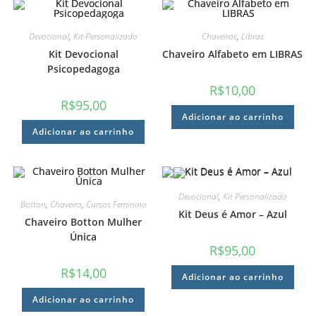
Devocional
,
Kit Personalizado
Chaveiros
,
Libras
Kit Devocional
Chaveiro Alfabeto em LIBRAS
Psicopedagoga
R$
10,00
R$
95,00
Adicionar ao carrinho
Adicionar ao carrinho
Devocional
,
Kit Personalizado
Botton
,
Chaveiro
,
Cursos Feminino
Kit Deus é Amor – Azul
Chaveiro Botton Mulher
Única
R$
95,00
R$
14,00
Adicionar ao carrinho
Adicionar ao carrinho