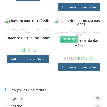
Adicionar ao carrinho
Chaveiro
,
Chaveiro Botton
,
Dia das
Chaveiro
,
Chaveiro Botton
,
Dia das
Mães
Mães
Chaveiro Botton Profissões
OFERTA!
Chaveiro Botton Dia das
Mães
R$
14,00
R$
10,00
R$
14,00
Adicionar ao carrinho
Adicionar ao carrinho
Categorias De Produto
Agendas
(7)
Azulejos
(2)