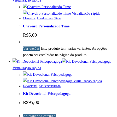
Visualização rápida
Visualização rápida
Chaveiros
,
Dia dos Pais
,
Time
Chaveiro Personalizado Time
R$
5,00
Este produto tem várias variantes. As opções
Ver opções
podem ser escolhidas na página do produto
Visualização rápida
Visualização rápida
Devocional
,
Kit Personalizado
Kit Devocional Psicopedagoga
R$
95,00
Adicionar ao carrinho