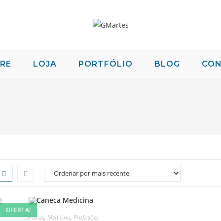
RE
LOJA
PORTFÓLIO
BLOG
CO
OFERTA!
Canecas
,
Medicina
,
Profissões