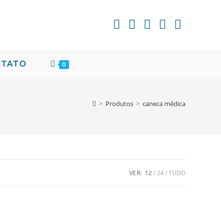
NTATO
0
>
Produtos
>
caneca médica
VER:
12
24
TUDO