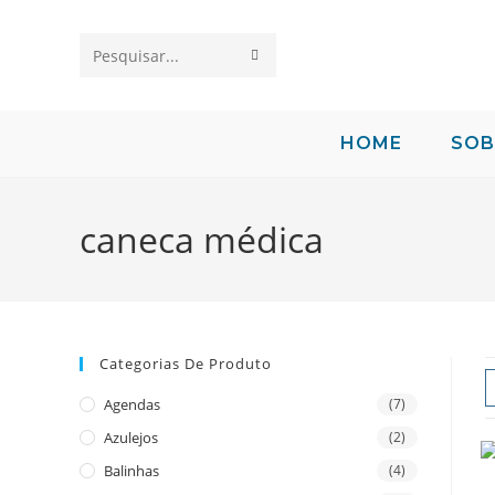
Pesquisar
neste
site
HOME
SOB
caneca médica
Categorias De Produto
Agendas
(7)
Azulejos
(2)
Balinhas
(4)