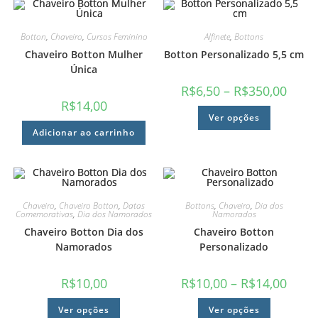
Botton
,
Chaveiro
,
Cursos Feminino
Alfinete
,
Bottons
Chaveiro Botton Mulher
Botton Personalizado 5,5 cm
Única
R$
6,50
–
R$
350,00
R$
14,00
Ver opções
Adicionar ao carrinho
Chaveiro
,
Chaveiro Botton
,
Datas
Bottons
,
Chaveiro
,
Dia dos
Comemorativas
,
Dia dos Namorados
Namorados
Chaveiro Botton Dia dos
Chaveiro Botton
Namorados
Personalizado
R$
10,00
R$
10,00
–
R$
14,00
Ver opções
Ver opções