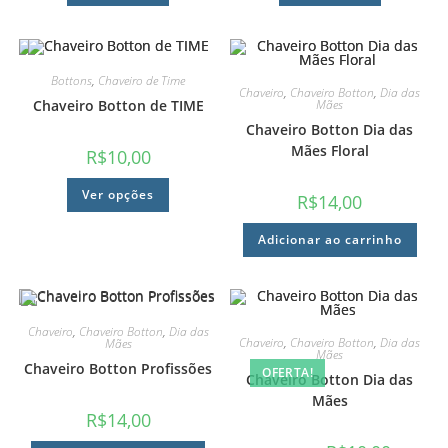
Bottons
,
Chaveiro de Time
Chaveiro
,
Chaveiro Botton
,
Dia das
Mães
Chaveiro Botton de TIME
Chaveiro Botton Dia das
Mães Floral
R$
10,00
Ver opções
R$
14,00
Adicionar ao carrinho
Chaveiro
,
Chaveiro Botton
,
Dia das
Chaveiro
,
Chaveiro Botton
,
Dia das
Mães
Mães
Chaveiro Botton Profissões
OFERTA!
Chaveiro Botton Dia das
Mães
R$
14,00