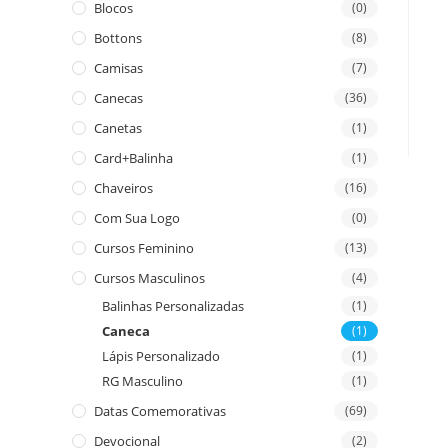
Blocos
(0)
Bottons
(8)
Camisas
(7)
Canecas
(36)
Canetas
(1)
Card+Balinha
(1)
Chaveiros
(16)
Com Sua Logo
(0)
Cursos Feminino
(13)
Cursos Masculinos
(4)
Balinhas Personalizadas
(1)
Caneca
(1)
Lápis Personalizado
(1)
RG Masculino
(1)
Datas Comemorativas
(69)
Devocional
(2)