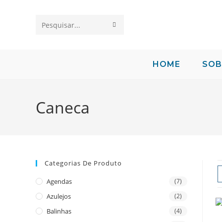
Pesquisar
neste
site
HOME
SOB
Caneca
Categorias De Produto
Agendas
(7)
Azulejos
(2)
Balinhas
(4)