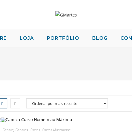
RE
LOJA
PORTFÓLIO
BLOG
CO
Caneca
,
Canecas
,
Cursos
,
Cursos Masculinos