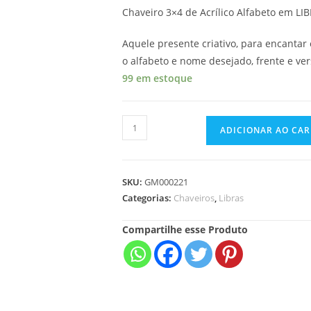
Chaveiro 3×4 de Acrílico Alfabeto em LI
Aquele presente criativo, para encanta
o alfabeto e nome desejado, frente e ve
99 em estoque
ADICIONAR AO CA
SKU:
GM000221
Categorias:
Chaveiros
,
Libras
Compartilhe esse Produto