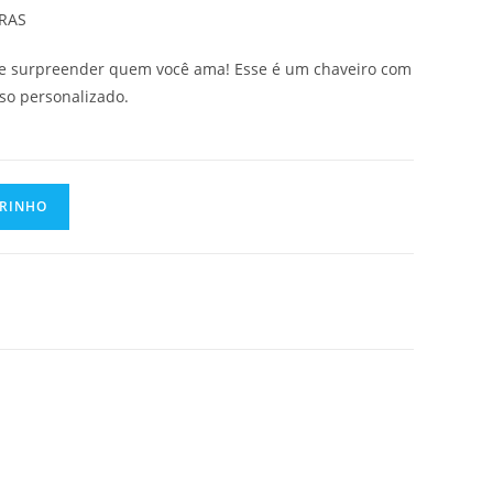
BRAS
r e surpreender quem você ama! Esse é um chaveiro com
rso personalizado.
RRINHO